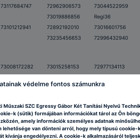
73117684747
72962906573
73044522959
73019886856
Regi36
73101212941
72892192010
73016601756
73235456653
72996432940
73008172282
73015258153
72977134113
73052209721
73061710030
atainak védelme fontos számunkra
73018563995
73108809708
73048566719
73015255886
73109799642
i Műszaki SZC Egressy Gábor Két Tanítási Nyelvű Techn
73040996526
73010308806
73034610664
ookie-k (sütik) formájában információkat tárol az Ön bön
Alma18
73020361262
szközén, amely információk személyes adatnak minősülhe
n lehetősége van dönteni arról, hogy mely típusú cookie-
73105752601
neo
73056786234
t kívánja engedélyezni. A cookie-k alkalmazásáról teljes