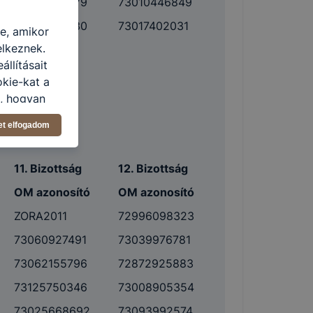
73158362279
73010446849
73091867530
73017402031
re, amikor
elkeznek.
llításait
okie-kat a
n, hogyan
zeit
et elfogadom
ítsunk Önnek
lap
-kat?
11. Bizottság
12. Bizottság
ztatását. A
OM azonosító
OM azonosító
kie-kat, de
ookie-k
ZORA2011
72996098323
 vagy
73060927491
73039976781
ése által
73062155796
72872925883
kcióinak
ödni
73125750346
73008905354
73025668692
73093992574