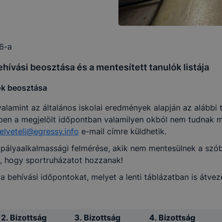
16-a
ehívási beosztása és a mentesített tanulók listája
lók beosztása
, valamint az általános iskolai eredmények alapján az alábbi
yiben a megjelölt időpontban valamilyen okból nem tudnak m
felveteli@egressy.info
e-mail címre küldhetik.
pályaalkalmassági felmérése, akik nem mentesülnek a szóbel
ük, hogy sportruházatot hozzanak!
behívási időpontokat, melyet a lenti táblázatban is átvez
2. Bizottság
3. Bizottság
4. Bizottság