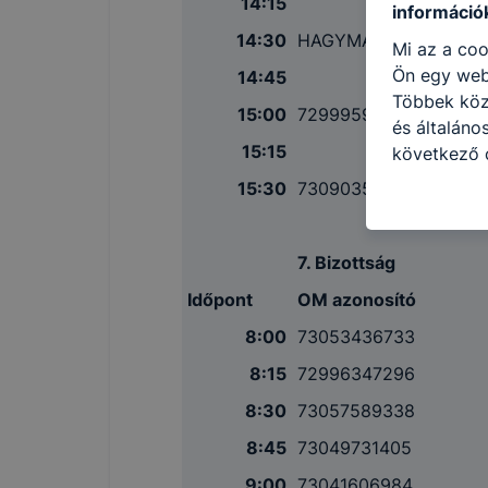
14:15
információ
14:30
HAGYMALEVI
Mi az a coo
Ön egy web
14:45
Többek közö
15:00
72999591207
és általáno
15:15
következő c
használja Ö
15:30
73090351664
látogatja, 
még jobb fe
fejlesztése
7. Bizottság
Minden mode
Időpont
OM azonosító
legtöbb bö
ezek általá
8:00
73053436733
célja honl
8:15
72996347296
lehetővé té
8:30
73057589338
előfordulha
teljes körű
8:45
73049731405
böngészőjé
9:00
73041606984