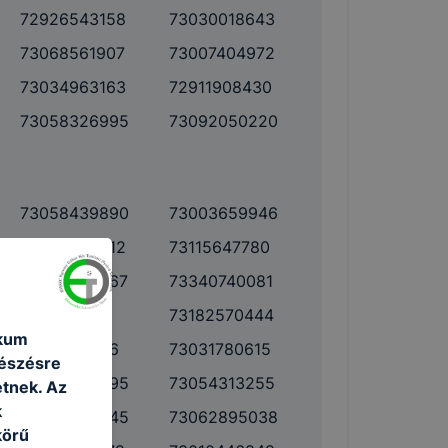
72926543158
73030018643
73068561907
73007404972
73034963163
72911908430
73058326995
73092050220
73058439890
73003659946
73003684312
73115647780
73020894467
73340740081
73182570444
ikum
73113019766
73031780615
gészésre
73068533395
73054313255
tnek. Az
k
73052065345
73062895038
körű