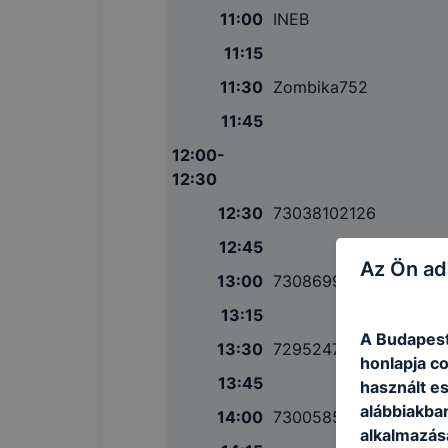
11:00
INEB
11:15
11:30
Zombika752
11:45
12:00-
12:30
12:30
73038102126
12:45
Az Ön ad
13:00
73086990598
13:15
A Budapest
13:30
72952475293
honlapja c
13:45
használt e
alábbiakba
14:00
73005853835
alkalmazásá