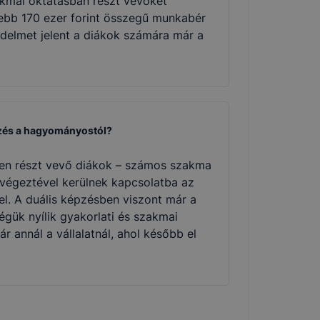
akmai oktatásban részt vevőket
ljebb 170 ezer forint összegű munkabér
vedelmet jelent a diákok számára már a
pzés a hagyományostól?
n részt vevő diákok – számos szakma
végeztével kerülnek kapcsolatba az
el. A duális képzésben viszont már a
ségük nyílik gyakorlati és szakmai
ár annál a vállalatnál, ahol később el