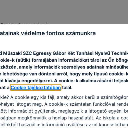
ltető technikus képzés
atainak védelme fontos számunkra
i Műszaki SZC Egressy Gábor Két Tanítási Nyelvű Techn
ookie-k (sütik) formájában információkat tárol az Ön bön
eltető képzés
szközén, amely információk személyes adatnak minősülhe
n lehetősége van dönteni arról, hogy mely típusú cookie-
t kívánja engedélyezni. A cookie-k alkalmazásáról teljes
kat a
Cookie tájékoztatóban
talál.
kie? A cookie egy kis fájl, amely akkor kerül a számítógép
helyet látogat meg. A cookie-k számtalan funkcióval rend
Címe
Kapcsolattartó
tt információt gyűjtenek, megjegyzik a látogató egyéni beá
sságban megkönnyítik a honlap használatát. Az iskola a co
élokból használja: információ gyűjtése azzal kapcsolatba
Kajdy Adrienn