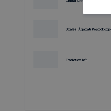
Global Nobilo Kft
használja Ö
látogatja, 
még jobb fe
fejlesztése
Minden mode
Szalézi Ágazati Képzőközp
legtöbb bö
ezek általá
célja honl
lehetővé té
előfordulha
Tradeflex Kft.
teljes körű
böngészőjé