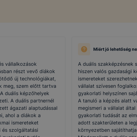
Miért jó lehetőség n
és vállalkozások
A duális szakképzésnek s
ásban részt vevő diákok
hiszen valós gazdasági 
ötődő új technológiákat,
ismereteket szerezhetnek
k meg, szem előtt tartva
vállalat szívesen foglalko
 A duális képzőhelyek
gyakorlati helyszínen saj
eti. A duális partnernél
A tanuló a képzés alatt vá
zett ágazati alaptudással
megismeri a vállalat álta
i, ahol a diákok a
gyakorlati tudását az elm
kmai ismereteket
adott szakterületen a leg
i és szolgáltatási
környezetben sajátíthatja