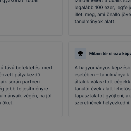
ű gyakorlati tudás
Mindemellett a duális sz
legalább 100 ezer, legfe
illeti meg, ami önálló jö
tanulmányok alatt.
Miben tér el ez a ké
ú távú befektetés, mert
A hagyományos képzésbe
képzett pályakezdő
esetében – tanulmányaik 
aik során partneri
általuk választott cégekk
g jobb teljesítményre
tanulói évek alatt lehető
ulmányaik végén, ha jól
tapasztalatot gyűjteni, ak
a őket.
szeretnének helyezkedni.