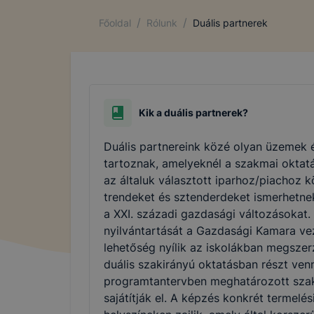
/
/
Főoldal
Rólunk
Duális partnerek
Kik a duális partnerek?
Duális partnereink közé olyan üzemek 
tartoznak, amelyeknél a szakmai oktat
az általuk választott iparhoz/piachoz k
trendeket és sztenderdeket ismerhetne
a XXI. századi gazdasági változásokat.
nyilvántartását a Gazdasági Kamara vez
lehetőség nyílik az iskolákban megszer
duális szakirányú oktatásban részt venn
programtantervben meghatározott sza
sajátítják el. A képzés konkrét termelés