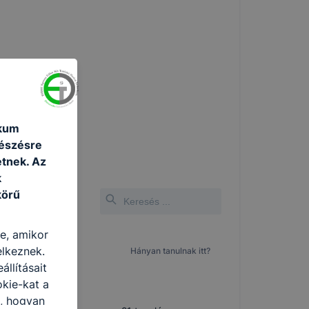
ikum
gészésre
tnek. Az
k
körű
re, amikor
elkeznek.
Weboldal
Hányan tanulnak itt?
llításait
okie-kat a
n, hogyan