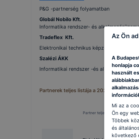
P&G -partnerség folyamatban
Globál Nobilo Kft.
Informatika rendszer- és alkalmazásüzeme
Az Ön ad
Tradeflex Kft.
Elektronikai technikus képzés
A Budapest
Szalézi ÁKK
honlapja c
Informatikai rendszer -és alkalmazásüzem
használt e
alábbiakba
alkalmazásá
Partnerek teljes listája a
2025/26
tanévtől
információ
Mi az a coo
Ön egy web
Partner teljes neve
Többek közö
és általáno
következő c