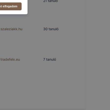
uzletisoho.hu
21
tanuló
zeit
et elfogadom
ítsunk Önnek
lap
-kat?
ztatását. A
szaleziakk.hu
30
tanuló
kie-kat, de
ookie-k
 vagy
ése által
kcióinak
tradefelx.eu
7
tanuló
ödni