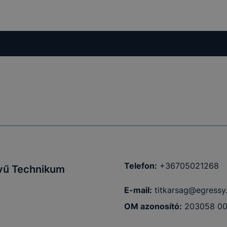
Telefon:
+36705021268
lvű Technikum
E-mail:
titkarsag@egressy.
OM azonosító:
203058 0