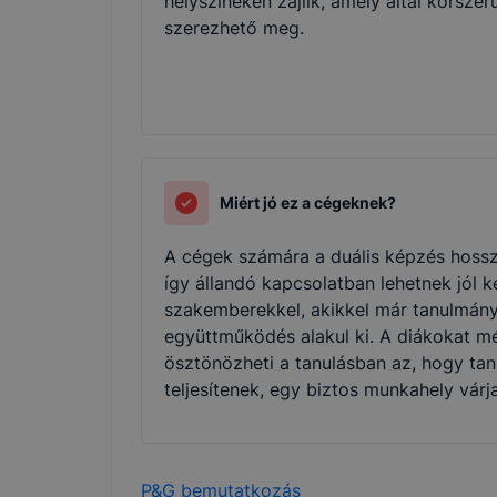
helyszíneken zajlik, amely által korszer
szerezhető meg.
Miért jó ez a cégeknek?
A cégek számára a duális képzés hossz
így állandó kapcsolatban lehetnek jól 
szakemberekkel, akikkel már tanulmány
együttműködés alakul ki. A diákokat mé
ösztönözheti a tanulásban az, hogy tan
teljesítenek, egy biztos munkahely várj
P&G bemutatkozás