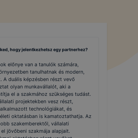
eked, hogy jelentkezhetsz egy partnerhez?
ok előnye van a tanulók számára,
környezetben tanulhatnak és modern,
. A duális képzésben részt vevő
ztat olyan munkavállalót, aki a
átítja el a szakmához szükséges tudást.
llalati projektekben vesz részt,
l alkalmazott technológiákat, és
életi oktatásban is kamatoztathatja. Az
jobb szakemberektől, vállalati
 el jövőbeni szakmája alapjait.