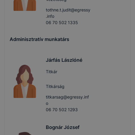
tothne.t.judit@egressy
.info
06 70 502 1335
Adminisztratív munkatárs
Járfás Lászlóné
Titkár
Titkárság
titkarsag@egressy.inf
o
06 70 502 1293
Bognár József