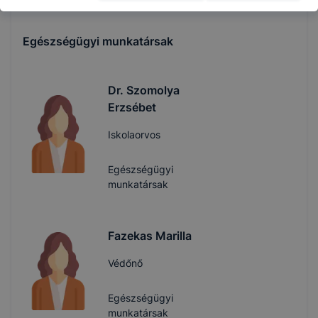
nfo
Egészségügyi munkatársak
Dr. Szomolya
Erzsébet
Iskolaorvos
Egészségügyi
munkatársak
Fazekas Marilla
Védőnő
Egészségügyi
munkatársak