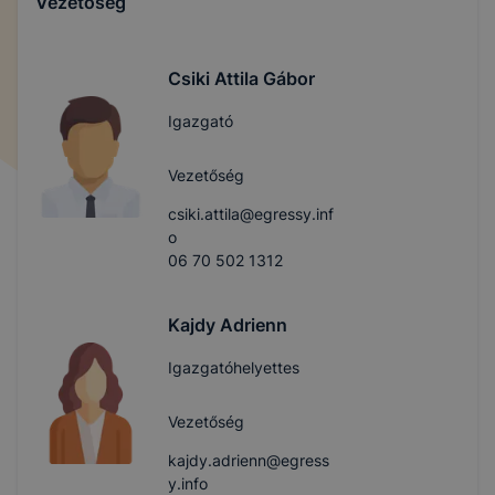
Vezetőség
Csiki Attila Gábor
Igazgató
Vezetőség
csiki.attila@egressy.inf
o
06 70 502 1312
Kajdy Adrienn
Igazgatóhelyettes
Vezetőség
kajdy.adrienn@egress
y.info