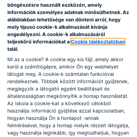
böngészésre használt eszközén, amely
Titkár
információk személyes adatnak minősülhetnek. Az
alábbiakban lehetősége van dönteni arról, hogy
Titkárság
mely típusú cookie-k alkalmazását kívánja
engedélyezni. A cookie-k alkalmazásáról
tanulmanyi@egressy.i
teljeskörű információkat a
Cookie tájékoztatóban
nfo
talál.
06 70 5021305
Mi az a cookie? A cookie egy kis fájl, amely akkor
Technikai munkatárs
kerül a számítógépre, amikor Ön egy webhelyet
látogat meg. A cookie-k számtalan funkcióval
rendelkeznek. Többek között információt gyűjtenek,
Csanádi József
megjegyzik a látogató egyéni beállításait és
általánosságban megkönnyítik a honlap használatát.
Gondnok
Az iskola a cookie-kat a következő célokból
használja: információ gyűjtése azzal kapcsolatban,
Technikai
hogyan használja Ön a honlapot -annak
csanadijozsef71@gmai
felmérésével, hogy a honlap melyik részeit látogatja,
l.com
vagy használja leginkább, így megtudhatjuk, hogyan