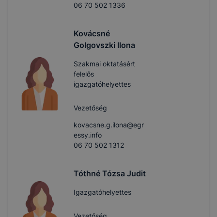
06 70 502 1336
Kovácsné
Golgovszki Ilona
Szakmai oktatásért
felelős
igazgatóhelyettes
Vezetőség
kovacsne.g.ilona@egr
essy.info
06 70 502 1312
Tóthné Tózsa Judit
Igazgatóhelyettes
Vezetőség