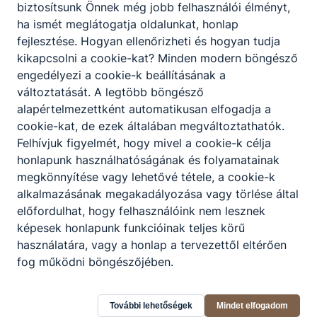
06 70 502 1345
biztosítsunk Önnek még jobb felhasználói élményt,
ha ismét meglátogatja oldalunkat, honlap
Oktatást segítő munkatárs
fejlesztése. Hogyan ellenőrizheti és hogyan tudja
kikapcsolni a cookie-kat? Minden modern böngésző
engedélyezi a cookie-k beállításának a
Bódis Gábor
változtatását. A legtöbb böngésző
alapértelmezettként automatikusan elfogadja a
Rendszergazda
cookie-kat, de ezek általában megváltoztathatók.
Felhívjuk figyelmét, hogy mivel a cookie-k célja
Technikai
honlapunk használhatóságának és folyamatainak
megkönnyítése vagy lehetővé tétele, a cookie-k
gabor@winchester.hu
alkalmazásának megakadályozása vagy törlése által
előfordulhat, hogy felhasználóink nem lesznek
Kiss Kamilla
képesek honlapunk funkcióinak teljes körű
használatára, vagy a honlap a tervezettől eltérően
Oktatástechnikus
fog működni böngészőjében.
Technikai
kiss.kamilla@egressy.i
További lehetőségek
Mindet elfogadom