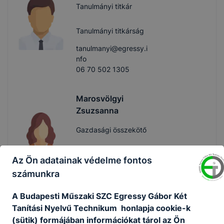
Tanulmányi titkár
Tanulmányi titkárság
tanulmanyi@egressy.i
nfo
06 70 502 1305
Marosvölgyi
Zsuzsanna
Gazdasági összekötő
Gazdasági
Az Ön adatainak védelme fontos
mazsuzsa@egressy.in
számunkra
fo
06 70 502 1271
A Budapesti Műszaki SZC Egressy Gábor Két
Tanítási Nyelvű Technikum honlapja cookie-k
(sütik) formájában információkat tárol az Ön
Hevesi Szilvia